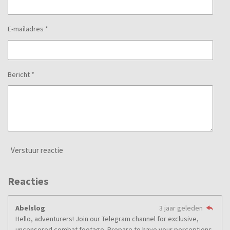
E-mailadres *
Bericht *
Verstuur reactie
Reacties
Abelslog
3 jaar geleden
Hello, adventurers! Join our Telegram channel for exclusive,
uncensored combat footage. Prepare to have your perceptions