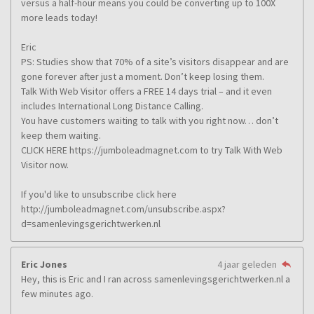
versus a half-hour means you could be converting up to 100X
more leads today!
Eric
PS: Studies show that 70% of a site’s visitors disappear and are
gone forever after just a moment. Don’t keep losing them.
Talk With Web Visitor offers a FREE 14 days trial – and it even
includes International Long Distance Calling.
You have customers waiting to talk with you right now… don’t
keep them waiting.
CLICK HERE https://jumboleadmagnet.com to try Talk With Web
Visitor now.
If you'd like to unsubscribe click here
http://jumboleadmagnet.com/unsubscribe.aspx?
d=samenlevingsgerichtwerken.nl
Eric Jones
4 jaar geleden
Hey, this is Eric and I ran across samenlevingsgerichtwerken.nl a
few minutes ago.