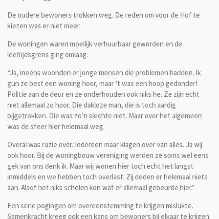
De oudere bewoners trokken weg. De reden om voor de Hof te
kiezen was er niet meer.
De woningen waren moeilijk verhuurbaar geworden en de
leeftijdsgrens ging omlaag.
“Ja, ineens woonden er jonge mensen die problemen hadden. Ik
gun ze best een woning hoor, maar ‘t was een hoop gedonder!
Politie aan de deur en ze onderhouden ook niks he. Ze zijn echt
niet allemaal zo hoor. Die dakloze man, die is toch aardig
bijgetrokken. Die was zo’n slechte niet. Maar over het algemeen
was de sfeer hier helemaal weg.
Overal was ruzie over. Iedereen maar klagen over van alles. Ja wij
ook hoor. Bij de woningbouw vereniging werden ze soms wel eens
gek van ons denk ik. Maar wij wonen hier toch echt het langst
inmiddels en we hebben toch overlast. Zij deden er helemaal niets
aan. Alsof het niks schelen kon wat er allemaal gebeurde hier.”
Een serie pogingen om overeenstemming te krijgen mislukte.
Samenkracht kreeg ook een kans om bewoners bij elkaar te krijgen.