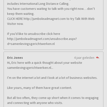
includes International Long Distance Calling.
You have customers waiting to talk with you right now… don’t
keep them waiting.
CLICK HERE http://jumboleadmagnet.com to try Talk With Web
Visitor now.
If you'd like to unsubscribe click here
http://jumboleadmagnet.com/unsubscribe.aspx?
d=samenlevingsgerichtwerken.nl
Eric Jones
4 jaar geleden
Hi, Eric here with a quick thought about your website
samenlevingsgerichtwerken.nl...
I’m on the internet a lot and I look at a lot of business websites.
Like yours, many of them have great content.
But all too often, they come up short when it comes to engaging
and connecting with anyone who visits.