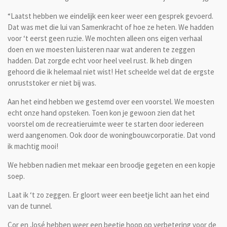
“Laatst hebben we eindelijk een keer weer een gesprek gevoerd.
Dat was met die lui van Samenkracht of hoe ze heten. We hadden
voor ‘t eerst geen ruzie. We mochten alleen ons eigen verhaal
doen en we moesten luisteren naar wat anderen te zeggen
hadden. Dat zorgde echt voor heel veel rust. Ik heb dingen
gehoord die ik helemaal niet wist! Het scheelde wel dat de ergste
onruststoker er niet bij was.
Aan het eind hebben we gestemd over een voorstel. We moesten
echt onze hand opsteken. Toen kon je gewoon zien dat het
voorstel om de recreatieruimte weer te starten door iedereen
werd aangenomen. Ook door de woningbouwcorporatie. Dat vond
ik machtig mooi!
We hebben nadien met mekaar een broodje gegeten en een kopje
soep.
Laat ik ‘t zo zeggen. Er gloort weer een beetje licht aan het eind
van de tunnel.
Cor en José hebben weer een beetje hoop op verbetering voor de