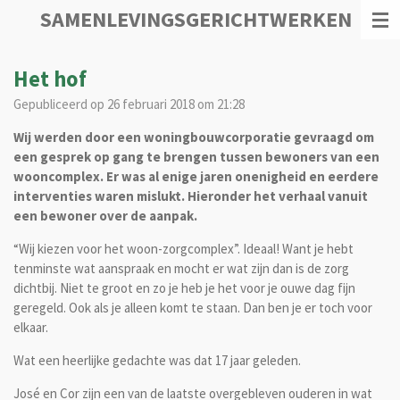
SAMENLEVINGSGERICHTWERKEN
Ga
direct
naar
Het hof
de
hoofdinhoud
Gepubliceerd op 26 februari 2018 om 21:28
Wij werden door een woningbouwcorporatie gevraagd om
een gesprek op gang te brengen tussen bewoners van een
wooncomplex. Er was al enige jaren onenigheid en eerdere
interventies waren mislukt. Hieronder het verhaal vanuit
een bewoner over de aanpak.
“Wij kiezen voor het woon-zorgcomplex”. Ideaal! Want je hebt
tenminste wat aanspraak en mocht er wat zijn dan is de zorg
dichtbij. Niet te groot en zo je heb je het voor je ouwe dag fijn
geregeld. Ook als je alleen komt te staan. Dan ben je er toch voor
elkaar.
Wat een heerlijke gedachte was dat 17 jaar geleden.
José en Cor zijn een van de laatste overgebleven ouderen in wat