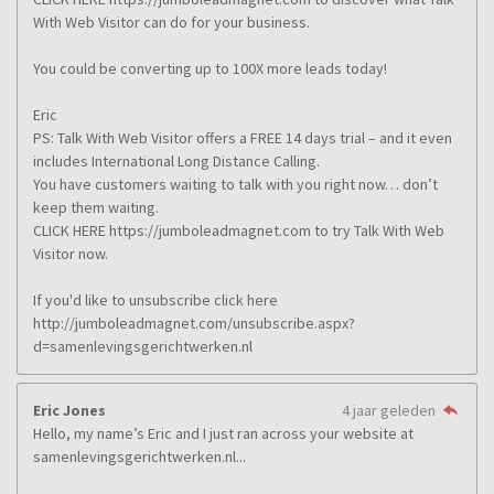
With Web Visitor can do for your business.
You could be converting up to 100X more leads today!
Eric
PS: Talk With Web Visitor offers a FREE 14 days trial – and it even
includes International Long Distance Calling.
You have customers waiting to talk with you right now… don’t
keep them waiting.
CLICK HERE https://jumboleadmagnet.com to try Talk With Web
Visitor now.
If you'd like to unsubscribe click here
http://jumboleadmagnet.com/unsubscribe.aspx?
d=samenlevingsgerichtwerken.nl
Eric Jones
4 jaar geleden
Hello, my name’s Eric and I just ran across your website at
samenlevingsgerichtwerken.nl...