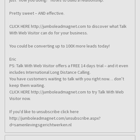
just “how you doing?” notes to build a relationship.
Pretty sweet – AND effective.
CLICK HERE http://jumboleadmagnet.com to discover what Talk
With Web Visitor can do for your business.
You could be converting up to 100X more leads today!
Eric
PS: Talk With Web Visitor offers a FREE 14 days trial – and it even
includes International Long Distance Calling.
You have customers waiting to talk with you right now… don’t
keep them waiting.
CLICK HERE http://jumboleadmagnet.com to try Talk With Web
Visitor now.
If you'd like to unsubscribe click here
http://jumboleadmagnet.com/unsubscribe.aspx?
d=samenlevingsgerichtwerken.nl