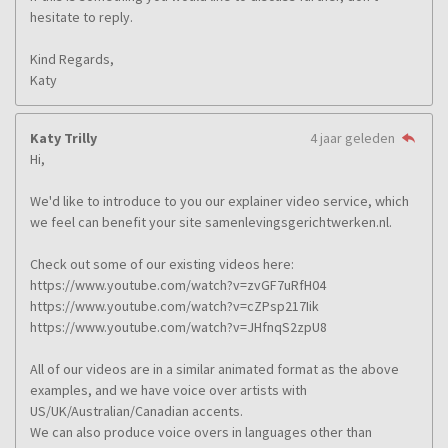
hesitate to reply.
Kind Regards,
Katy
Katy Trilly
4 jaar geleden
Hi,
We'd like to introduce to you our explainer video service, which
we feel can benefit your site samenlevingsgerichtwerken.nl.
Check out some of our existing videos here:
https://www.youtube.com/watch?v=zvGF7uRfH04
https://www.youtube.com/watch?v=cZPsp217Iik
https://www.youtube.com/watch?v=JHfnqS2zpU8
All of our videos are in a similar animated format as the above
examples, and we have voice over artists with
US/UK/Australian/Canadian accents.
We can also produce voice overs in languages other than