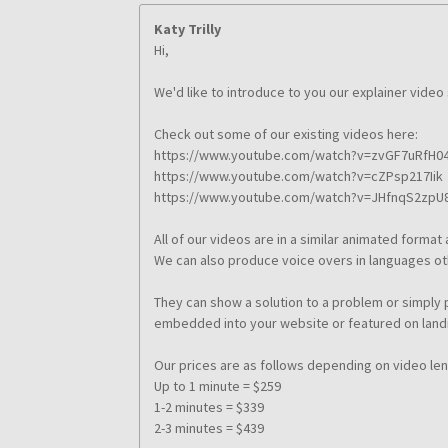
Katy Trilly
Hi,
We'd like to introduce to you our explainer video
Check out some of our existing videos here:
https://www.youtube.com/watch?v=zvGF7uRfH0
https://www.youtube.com/watch?v=cZPsp217Iik
https://www.youtube.com/watch?v=JHfnqS2zpU
All of our videos are in a similar animated form
We can also produce voice overs in languages oth
They can show a solution to a problem or simply
embedded into your website or featured on land
Our prices are as follows depending on video len
Up to 1 minute = $259
1-2 minutes = $339
2-3 minutes = $439