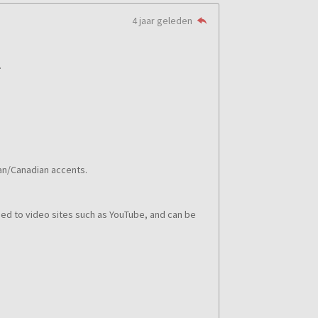
4 jaar geleden
.
ian/Canadian accents.
ded to video sites such as YouTube, and can be