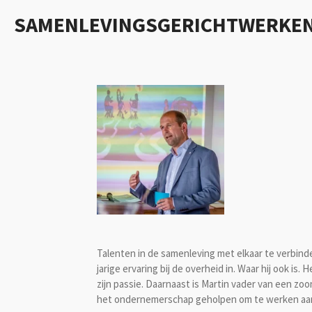
Ga
SAMENLEVINGSGERICHTWERKE
direct
naar
de
hoofdinhoud
Talenten in de samenleving met elkaar te verbinden
jarige ervaring bij de overheid in. Waar hij ook 
zijn passie. Daarnaast is Martin vader van een zo
het ondernemerschap geholpen om te werken aan g