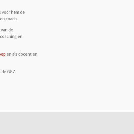
is voor hem de
 en coach.
 van de
 coaching en
oep
en als docent en
n de GGZ.