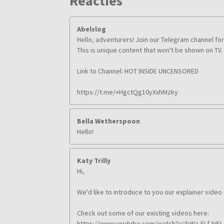
Reacties
Abelslog
Hello, adventurers! Join our Telegram channel f
This is unique content that won't be shown on TV.
Link to Channel: HOT INSIDE UNCENSORED
https://t.me/+HgctQg10yXxhMzky
Bella Wetherspoon
Hello!
Katy Trilly
Hi,
We'd like to introduce to you our explainer video
Check out some of our existing videos here:
https://www.youtube.com/watch?v=bWz-ELfJVEI