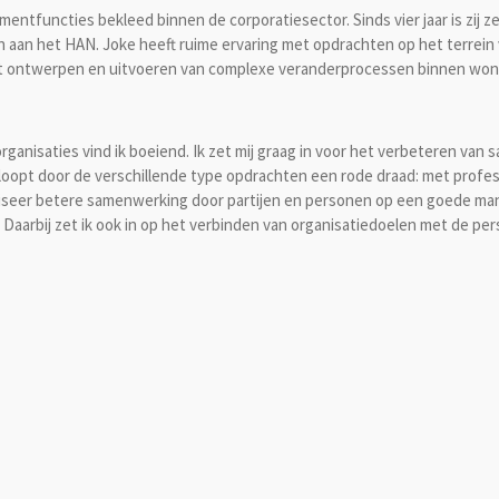
entfuncties bekleed binnen de corporatiesector. Sinds vier jaar is zij z
an het HAN. Joke heeft ruime ervaring met opdrachten op het terrein
 het ontwerpen en uitvoeren van complexe veranderprocessen binnen wone
anisaties vind ik boeiend. Ik zet mij graag in voor het verbeteren van
k loopt door de verschillende type opdrachten een rode draad: met profe
liseer betere samenwerking door partijen en personen op een goede mani
Daarbij zet ik ook in op het verbinden van organisatiedoelen met de per