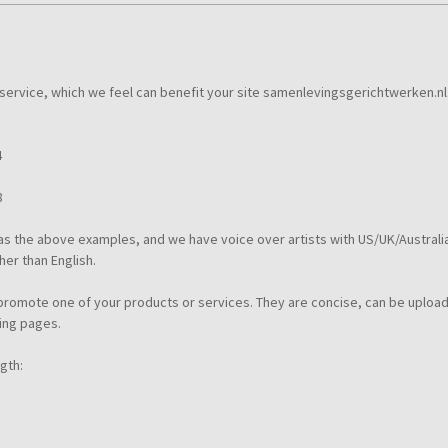
 service, which we feel can benefit your site samenlevingsgerichtwerken.nl
4
8
at as the above examples, and we have voice over artists with US/UK/Austral
er than English.
 promote one of your products or services. They are concise, can be uploa
ing pages.
gth: