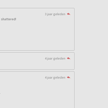
3 jaar geleden
 shattered!
4 jaar geleden
4 jaar geleden
.