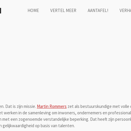
N
HOME
VERTEL MEER
AANTAFEL!
VERH
. Dat is zijn missie.
Martin Rommers
zet als bestuurskundige met volle 
is. Het werken in de samenleving om inwoners, ondernemers en professional
on met een zogenoemde verstandelijke beperking. Dat heeft zijn persoonl
elijkwaardigheid op basis van talenten.