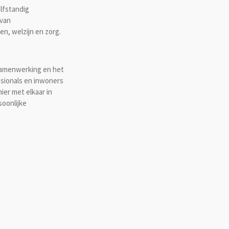
elfstandig
 van
n, welzijn en zorg.
 samenwerking en het
ssionals en inwoners
er met elkaar in
soonlijke